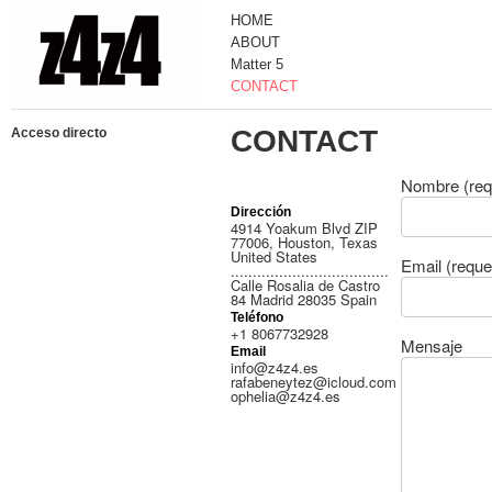
HOME
ABOUT
Matter 5
CONTACT
CONTACT
Acceso directo
Nombre (req
Dirección
4914 Yoakum Blvd ZIP
77006, Houston, Texas
United States
Email (reque
....................................
Calle Rosalia de Castro
84 Madrid 28035 Spain
Teléfono
+1 8067732928
Mensaje
Email
info@z4z4.es
rafabeneytez@icloud.com
ophelia@z4z4.es